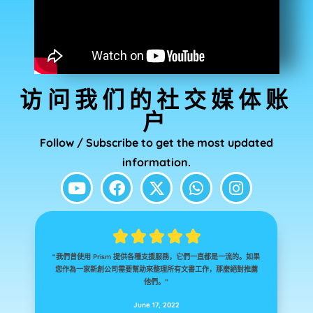
访问我们的社交媒体账
户
Follow / Subscribe to get the most updated
information.




















“我們曾使用 Prism 提供各種支援服務，它們一直都是一流的。如果
「過去 5 年多來，我一直是 Prism Consultancy 的客戶。大部分時
「Khan 在簽證過程中表現非常出色。申請了創業簽證。團隊就我
「我要向 PRISM 諮詢團隊表示深深的謝意，包括香港的 Khan、
Bonnie 和 Shamsa，他們幫助我在短時間內辦理了 PR（永久居留
間我都在使用他們的會計服務。最近，我聘請 Prism 協助我處理一
您作為一家新創公司需要幫助來整理所有文書工作，那麼絕對推薦
需要什麼來獲得簽證提供了切實可行的建議。我提供了文件，一周
份重要的簽證申請。據記錄，我透過我的業務線自己處理了至少 50
權），尤其是在農曆新年假期前後。這項服務絕對物有所值，我一
內就遞交了簽證申請。Khan 反應非常迅速，和我一起追踪移民局
他們。”
定會向任何尋求此類諮詢服務的人推薦 PRISM。特別要感謝 Khan
份簽證申請。我之所以選擇 Prism，是因為申請的額外團隊略有不
（儘管由於 COVID 和 CNY 而延遲）。100% 推薦您辦理了許可。
June 17, 2022
的決心、健康和快速執行。更多有關他們提供的任何服務的信息，
同，我需要一些指導下 Consultancy 的專業文件。於溝通。